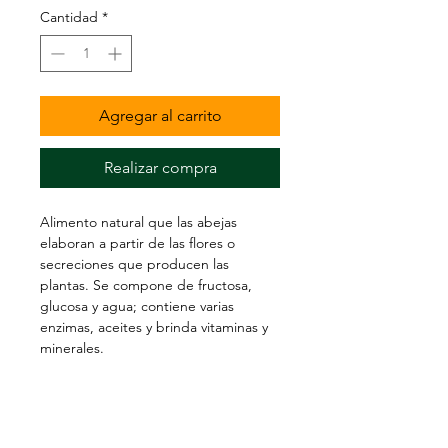
Cantidad
*
Agregar al carrito
Realizar compra
Alimento natural que las abejas 
elaboran a partir de las flores o 
secreciones que producen las 
plantas. Se compone de fructosa, 
glucosa y agua; contiene varias 
enzimas, aceites y brinda vitaminas y 
minerales.
SOLUCIONES EN DESARROLLO